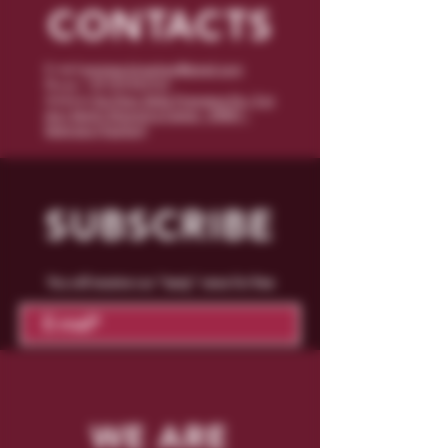
CONTACTS
E-mail:
enoteca.binushop@gmail.com
Phone: +39 070/542162
Address:
Via Piero Della Francesca No. 5 at
the I Mulini Shopping Center - 09047 -
Selargius (Cagliari)
SUBSCRIBE
You will receive our "tasty" news for free
Confirm
WE ARE