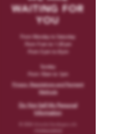
WAITING FOR
YOU
From Monday to Saturday
From 9 am to 1.30 pm
From 5 pm to 8 pm
Sunday
From 10am to 1pm
Privacy, Regulations and Payment
Methods
Do Not Sell My Personal
Information
© 2026 Unisola Sardegna srls
IT03946320920