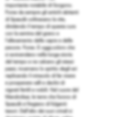
importante notabile di Sorgono.
Forse da sempre gli antichi abitanti
di Spasulè coltivavano la vite,
dividendo il tempo di questa cura
con la semina del grano e
l'allevamento delle capre e delle
pecore. Forse. E oggi,coloro che
si avvicendano nella lunga storia
del tempo e ne calcano gli stessi
passi, incarnano lo spirito degli avi
replicando il miracolo di far vivere
e prosperare valli e declivi di
vigneti fertili e nobili. Nel cuore del
Mandrolisai, le terre che furono di
Spasulè si fregiano di fulgenti
tesori. Dall'alto dei suoi crinali si