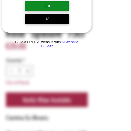
+18
SKU: 0102
Mandrolisai Doc
-18
Rosè "Spasulè" 75cl
Price
Build a FREE AI website with
AI Website
€20.00
Builder
Quantity
*
Out of Stock
Notify When Available
Cantina Su Binariu