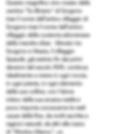
Questo magnifico vino rosato della
cantina "Su Binariu" di Sorgono
trae il nome dall'antico villaggio di
Sorgono trae il nome dall'antico
villaggio della curatoria arborenese
della mandra olisai. Ubicato tra
Sorgono e Atzara, il villaggio
Spasulè, già estinto fin dai primi
decenni del secolo XVIII, continua
idealmente a vivere in ogni roccia,
in ogni pianta, in ogni elemento
delle sue colline, con l'alone
mitico della sua arcaica realtà e
poco importa conoscerne le reali
cause della fine, da molti ascritta a
ragioni naturali, da altri alla mano
di "Murtinu Mannu", un