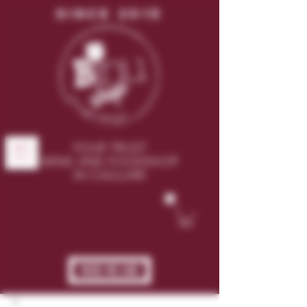
SINCE 2015
YOUR TRUST
ME
NU
WINE AND FOODSHOP
IN CAGLIARI
WHO WE ARE