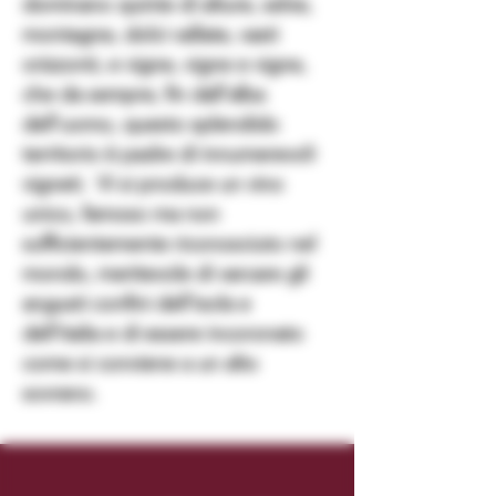
dominano quinte di alture, selve,
montagne, dolci vallate, vasti
orizzonti, e vigne, vigne e vigne,
che da sempre, fin dall'alba
dell'uomo, questo splendido
territorio è padre di innumerevoli
vigneti. Vi si produce un vino
unico, famoso ma non
sufficientemente riconosciuto nel
mondo, meritevole di varcare gli
angusti confini dell'isola e
dell'italia e di essere incoronato
come si conviene a un alto
sovrano.