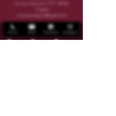
Via San Giacomo n°
113 - 09124
- Cagliari
unisolasardegna@legalmail.it
Phone
Email
Facebook
Instagram