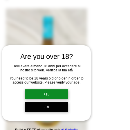
Are you over 18?
Devi avere almeno 18 anni per accedere al
nostro sito web. Verifica la tua età
You need to be 18 years old or older in order to
access our website. Please verify your age.
+18
-18