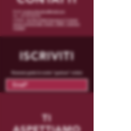
Email:
enoteca.binushop@gmail.com
Tel: +39 070/542162
Indirizzo:
Via Piero Della Francesca n° 5 presso
Centro Commerciale I Mulini - 09047 - Selargius
(Cagliari)
ISCRIVITI
Riceverai gratis le nostre "gustose" notizie
Conferma
TI
ASPETTIAMO