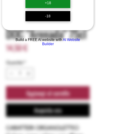
+18
SKU: 0004
Monica di Sardegna
-18
DOC "Arenada" 75cl
Build a FREE AI website with
AI Website
Prezzo
14,50 €
Builder
Quantità
*
Aggiungi al carrello
Acquista ora
CARATTERI ORGANOLETTICI