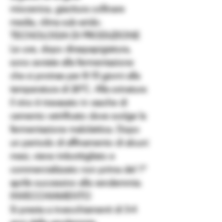
miocenica, giacitura collinare
media, clima sub-arido.
TECNOLOGIA DI PRODUZIONE
Le uve, dopo diraspapigiatura,
sono avviate alla fermentazione
che si protrae per 8-10 giorni alla
temperatura di 26°C. Alla svinatura
il vino è travasato in vasche di
cemento vetrificato dove svolge la
fermentazione malolattica. Dopo
un periodo di affinamento di alcuni
mesi, viene imbottigliato e
commercializzato non prima del 1°
aprile successivo alla vendemmia.
INVECCHIAMENTO
Si presta a invecchiamenti di 3-4