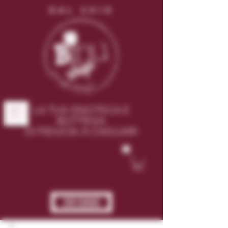
DAL 2015
LA TUA ENOTECA E
ME
NU
BOTTEGA
DI FIDUCIA A CAGLIARI
CHI SIAMO