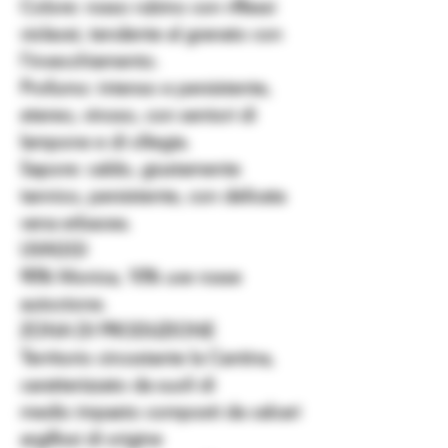
Colore: rosso rubino con riflessi
violacei, tendente al granato con
l’invecchiamento.
Profumo: intenso e persistente,
etereo, vinoso, con sentori di
lampone e di ciliegia.
Sapore: caldo, giustamente
tannico, persistente, con delicata
vena erbacea.
UVAGGI
90% Monica, 10% uve rosse
autoctone.
ZONA DI PRODUZIONE
Territorio circostante la Cantina,
caratterizzato da suoli di
medio impasto composti da calcari
argillosi di origine