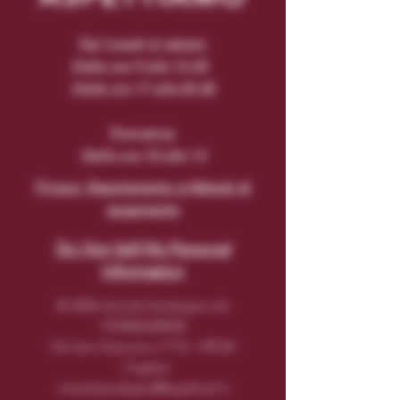
Dal lunedì al sabato
Dalle ore 9 alle 13.30
Dalle ore 17 alle 20.30
Domenica
Dalle ore 10 alle 13
Privacy, Regolamento e Metodi di
pagamento
Do Not Sell My Personal
Information
© 2026 Unisola Sardegna srls
IT03946320920
Via San Giacomo n°
113 - 09124
- Cagliari
unisolasardegna@legalmail.it