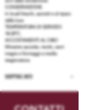
anni dalla vendemmia.
CONSERVAZIONE
In locali freschi, asciutti e al riparo
dalla luce.
TEMPERATURA DI SERVIZIO
18-20°C.
ACCOSTAMENTI AL CIBO
Minestre asciutte, risotti, carni
magre e formaggi a media
stagionatura.
SHIPPING INFO
Spedizione in Italia in 2 giorni lavorativi.
Spedizione in UE ed extra UE in 4-5 giorni
lavorativi.
CONTATTI