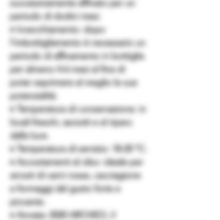
successivamente affinato per un
periodo di dodici mesi.
♦ Invecchiamento: dopo
l’imbottigliamento è necessario un
periodo di affinamento in bottiglia
per almeno 4-6 mesi al fine di
poter esprimere al meglio le sue
potenzialità.
♦ Temperatura di conservazione: in
locali freschi, asciutti e al riparo
dalla luce.
♦ Temperatura di servizio: 18-20 °C.
♦ Accostamenti al cibo: ideale per
arrosti di carni rosse, cacciagione
e formaggi dal gusto forte e
piccante.
♦ Annata: 2020 ARCHEO, il