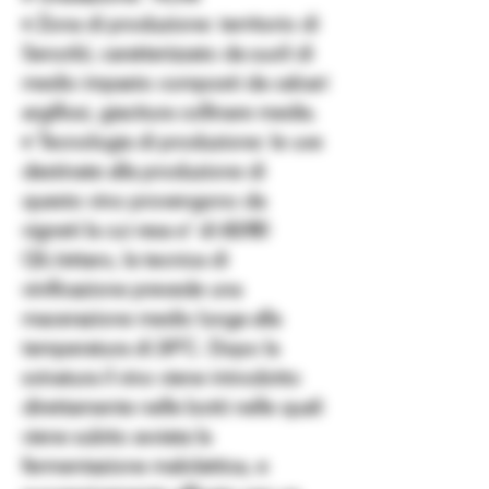
♦ Zona di produzione: territorio di
Senorbì, caratterizzato da suoli di
medio impasto composti da calcari
argillosi, giacitura collinare media.
♦ Tecnologia di produzione: le uve
destinate alla produzione di
questo vino provengono da
vigneti la cui resa e’ di 60/80
Qli./ettaro, la tecnica di
vinificazione prevede una
macerazione medio lunga alla
temperatura di 24°C. Dopo la
svinatura il vino viene introdotto
direttamente nelle botti nelle quali
viene subito avviata la
fermentazione malolattica, e