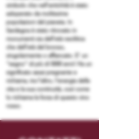
simbolo che nell’antichità è stato
adoperato da moltissime
popolazioni del pianeta. In
Sardegna è stato ritrovato in
monumenti sia dell’età neolitica
che dell’età del bronzo,
singolarmente o affiancato. E’ un
“segno” di più di 5000 anni! Ha un
significato assai pregnante e
richiama, tra l’altro, l’energia della
vita e la sua continuità, così come
lo richiama la forza di questo vino
rosso.