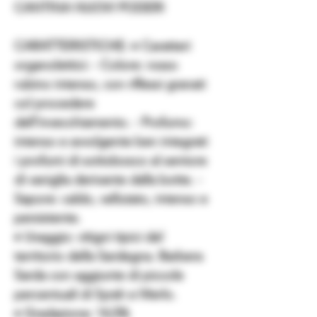
CANTINA NUOVI PODERI
CARATTERISTICHE: ♦ Caratteri
organolettici: - Colore: rosso
rubino intenso, con riflessi granati
col procedere
dell’invecchiamento. - Profumo:
intenso e avvolgente ben integrati
i profumi di sottobosco al sentore
di vaniglia derivante dalla botte. -
Sapore: caldo, vellutato, intenso e
persistente.
♦ Uvaggio: vitigni tipici del
territorio della Sardegna. Barbera
Sarda con aggiunte di piccole
percentuali di Syrah e Merlo.
♦ Gradazione: 14,5%