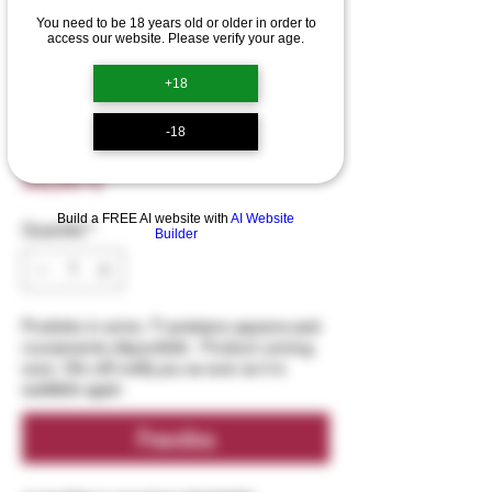
You need to be 18 years old or older in order to
SKU: 0090
access our website. Please verify your age.
Isola dei Nuraghi
+18
IGT "Archeo" 75cl
-18
Prezzo
35,00 €
Build a FREE AI website with
AI Website
Quantità
*
Builder
Prodotto in arrivo. Ti avvisiamo appena sarà
nuovamente disponibile - Product coming
soon. We will notify you as soon as it is
available again
Preordina