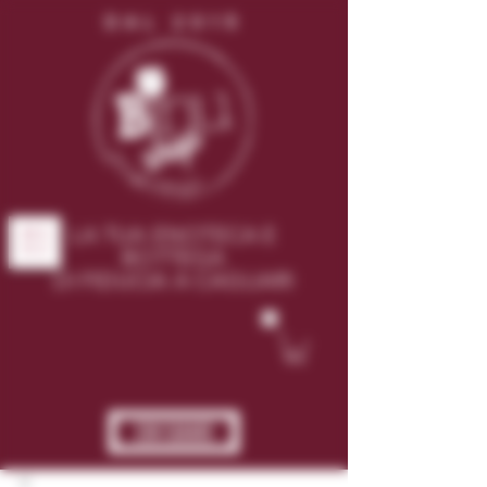
DAL 2015
LA TUA ENOTECA E
ME
NU
BOTTEGA
DI FIDUCIA A CAGLIARI
CHI SIAMO