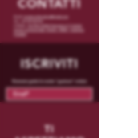
CONTATTI
Email:
enoteca.binushop@gmail.com
Tel: +39 070/542162
Indirizzo:
Via Piero Della Francesca n° 5 presso
Centro Commerciale I Mulini - 09047 - Selargius
(Cagliari)
ISCRIVITI
Riceverai gratis le nostre "gustose" notizie
Conferma
TI