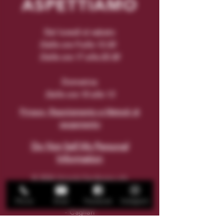
ASPETTIAMO
Dal lunedì al sabato
Dalle ore 9 alle 13.30
Dalle ore 17 alle 20.30
Domenica
Dalle ore 10 alle 13
Privacy, Regolamento e Metodi di
pagamento
Do Not Sell My Personal
Information
© 2026 Unisola Sardegna srls
IT03946320920
Via San Giacomo n°
113 - 09124
Phone
Email
Facebook
Instagram
- Cagliari