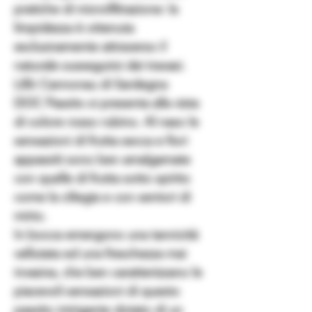
pratiche di
microfiltrazione
: la
limpidezza è ottenuta
esclusivamente attraverso il
naturale susseguirsi dei travasi.
Lillò Cannonau di Sardegna
DOC
Passito si presenta alla vista
di
colore
rosso rubino. Al
naso
le
sensazioni di frutta secca e fiori
appassiti sono ben amalgamate
con quelle di frutta sotto spirito
come la ciliegia e con sentori di
mirto.
In
bocca
emergono una tannicità
vellutata ed una freschezza mai
invasiva, che ben caratterizzano le
piacevoli sensazioni di questo
passito intrigante dotato di un