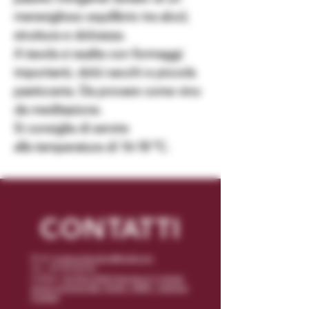
meraviglioso equilibrio tra alcol,
struttura e dolcezza.
A
tavola
si esalta con formaggi
importanti, dolci secchi e piccola
pasticceria. Da provare come vino
da
meditazione
.
Si consiglia di servire
alla
temperatura
di 16-18 °C.
CONTATTI
Email:
enoteca.binushop@gmail.com
Tel: +39 070/542162
Indirizzo:
Via Piero Della Francesca n° 5 presso
Centro Commerciale I Mulini - 09047 - Selargius
(Cagliari)