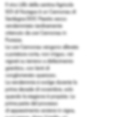
Il vino Lillò della cantina
Agricola
SOI
di Nuragus è un Cannonau di
Sardegna DOC Passito secco
vendemmiato tardivamente
ottenuto da uve Cannonau in
Purezza.
Le
uve Cannona
u vengono allevata
a potatura corta, non irriguo, nei
vigneti su terreno a disfacimento
granitico, con lenti di
conglomerato quarzoso.
La
vendemmia
si svolge durante la
prima decade di novembre, solo
quando la stagione è propizia. La
prima parte del processo
di
appassimento
avviene in vigna,