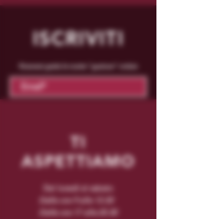
ISCRIVITI
Riceverai gratis le nostre "gustose" notizie
Conferma
TI
ASPETTIAMO
Dal lunedì al sabato
Dalle ore 9 alle 13.30
Dalle ore 17 alle 20.30