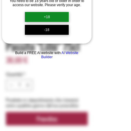
You need to be 18 years old or older in order to
access our website. Please verify your age.
SKU: 0085
Cannonau di
+18
Sardegna Doc
-18
Passito "Lillò" 75cl
Build a FREE AI website with
AI Website
Prezzo
38,00 €
Builder
Quantità
*
Prodotto in riassortimento che riceverai
entro qualche giorno dal tuo preordine
Preordina