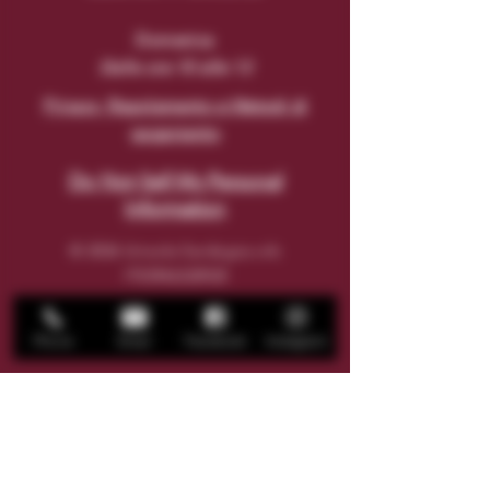
Domenica
Dalle ore 10 alle 13
Privacy, Regolamento e Metodi di
pagamento
Do Not Sell My Personal
Information
© 2026 Unisola Sardegna srls
IT03946320920
Via San Giacomo n°
113 - 09124
- Cagliari
Phone
Email
Facebook
Instagram
unisolasardegna@legalmail.it