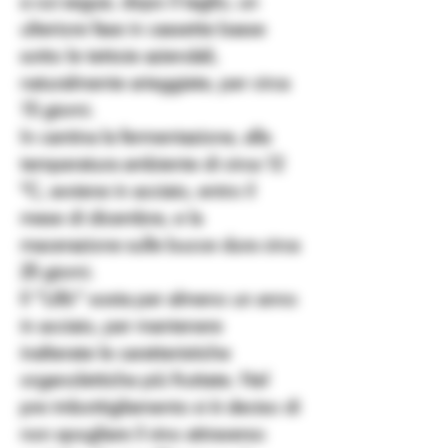
a cui segue, dopo il taglio, un
ulteriore fase in cassette basse
sotto le tettoie aziendali,
naturalmente arieggiate, per circa
15 giorni.
In cantina la
fermentazione
, alla
temperatura ambiente di circa 12
°C, avviene in acciaio, entro il
mese di dicembre, e la
macerazione sulle bucce dura circa
25 giorni.
Il “Lillò” sosta per almeno un anno
in acciaio, per mantenere
inalterate le caratteristiche
organolettiche più fruttate. Nel
pre
imbottigliamento
si è deciso di
non spogliare il vino attraverso