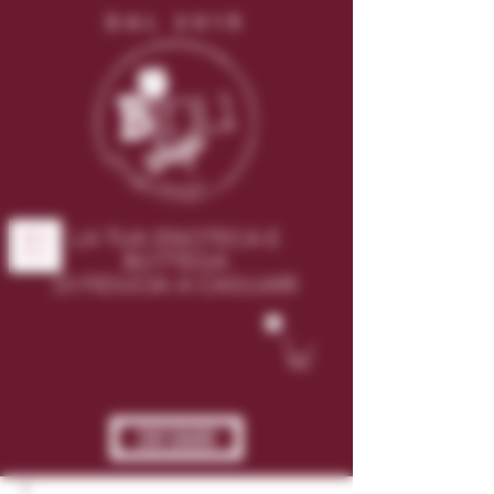
DAL 2015
LA TUA ENOTECA E
ME
NU
BOTTEGA
DI FIDUCIA A CAGLIARI
CHI SIAMO