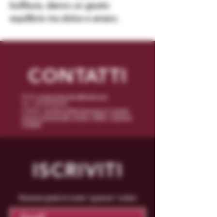
bollitura, danno un giusto
equilibrio tra dolce e amaro.
CONTATTI
Email:
enoteca.binushop@gmail.com
Tel: +39 070/542162
Indirizzo:
Via Piero Della Francesca n° 5 presso
Centro Commerciale I Mulini - 09047 - Selargius
(Cagliari)
ISCRIVITI
Riceverai gratis le nostre "gustose" notizie