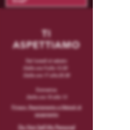
Conferma
TI
ASPETTIAMO
Dal lunedì al sabato
Dalle ore 9 alle 13.30
Dalle ore 17 alle 20.30
Domenica
Dalle ore 10 alle 13
Privacy, Regolamento e Metodi di
pagamento
Do Not Sell My Personal