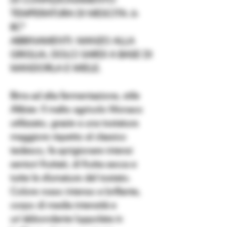
TEMPERATURA DI MESCITA: 6-
8C°
ABBINAMENTI: MANZO ALLA
GRIGLIA, DOLCI SARDI A BASE DI
MANDORLA E MIELE.
Birra ad alta fermentazione, stile
Altbier. Il malto agricolo Monaco
utilizzato, grazie a una tostatura
maggiore rispetto al classico
tedesco, fa sprigionare intensi
sentori fruttati, di frutta secca e
tutte le sfumature del tostato.
Colore rosso intenso e brillante,
corpo di media intensità e
un'abbondante luppolata in