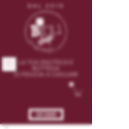
DAL 2015
LA TUA ENOTECA E
ME
NU
BOTTEGA
DI FIDUCIA A CAGLIARI
CHI SIAMO