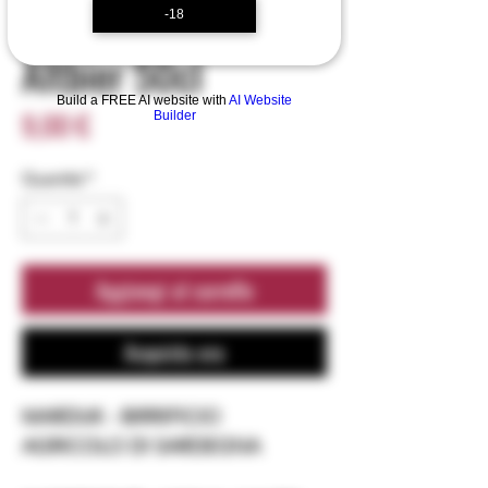
-18
SKU: 0045
Altbier 50cl
Build a FREE AI website with
AI Website
Prezzo
9,00 €
Builder
Quantità
*
Aggiungi al carrello
Acquista ora
MARDUK - BIRRIFICIO
AGRICOLO DI SARDEGNA