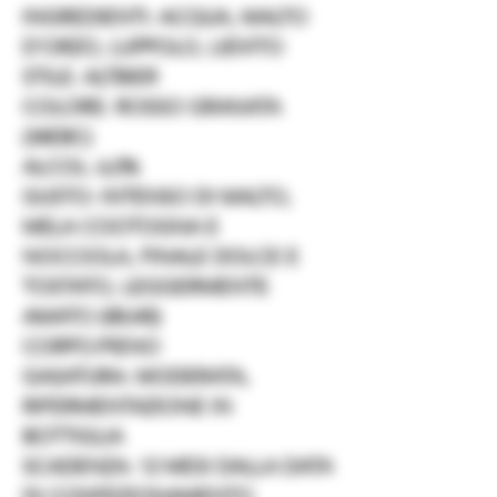
INGREDIENTI: ACQUA, MALTO
D'ORZO, LUPPOLO, LIEVITO
STILE: ALTBIER
COLORE: ROSSO GRANATA
(34EBC)
ALCOL: 6,0%
GUSTO: INTENSO DI MALTO,
MELA COOTOGNA E
NOCCIOLA, FINALE DOLCE E
TOSTATO, LEGGERMENTE
AMATO (IBU45)
CORPO:PIENO
GASATURA: MODERATA,
RIFERMENTAZIONE IN
BOTTIGLIA
SCADENZA: 12 MESI DALLA DATA
DI CONFEZIONAMENTO