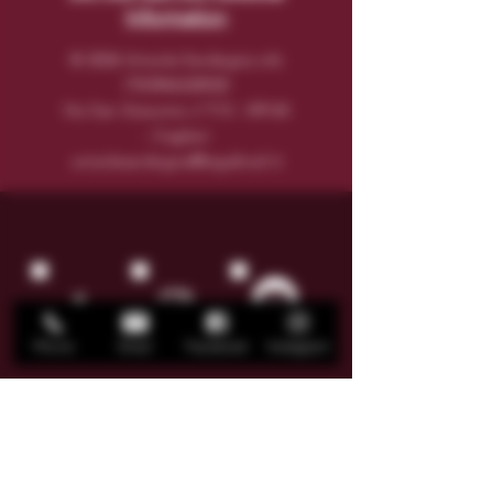
Information
© 2026 Unisola Sardegna srls
IT03946320920
Via San Giacomo n°
113 - 09124
- Cagliari
unisolasardegna@legalmail.it
Phone
Email
Facebook
Instagram